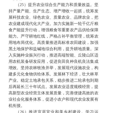
（25）提升农业综合生产能力和质量效益。坚
持产量产能、生产生态、增产增收一起抓，统筹发
展科技农业、绿色农业、质量农业、品牌农业，把
农业建成现代化大产业。加力实施新一轮千亿斤粮
食产能提升行动，增强粮食等重要农产品供给保障
能力。严守耕地红线，严格占补平衡管理，统筹农
用地布局优化。高质量推进高标准农田建设，加强
黑土地保护和盐碱地综合利用，提升耕地质量。深
入实施种业振兴行动，推进高端智能、丘陵山区适
用农机装备研发应用，促进良田良种良机良法集成
增效。坚持农林牧渔并举，发展现代设施农业，构
建多元化食物供给体系。发展林下经济，壮大林草
产业。稳定土地承包关系，稳步推进二轮承包到期
后再延长三十年试点。发展农业适度规模经营，提
高新型农业经营主体发展质量，完善便捷高效的农
业社会化服务体系，促进小农户和现代农业发展有
机衔接。
（26）推进宜居宜业和美乡村建设。学习运