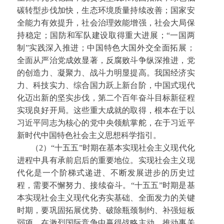
碳转型步伐加快，生态环境质量持续改善；国家安
全能力有效提升，社会治理效能增强，社会大局保
持稳定；国防和军队建设取得重大进展；“一国两
制”实践深入推进；中国特色大国外交全面拓展；
全面从严治党成效显著，反腐败斗争纵深推进，党
的创造力、凝聚力、战斗力明显提高。我国经济实
力、科技实力、综合国力跃上新台阶，中国式现代
化迈出新的坚实步伐，第二个百年奋斗目标新征程
实现良好开局。这些重大成就的取得，根本在于以
习近平同志为核心的党中央领航掌舵，在于习近平
新时代中国特色社会主义思想科学指引。
（2）“十五五”时期在基本实现社会主义现代化
进程中具有承前启后的重要地位。实现社会主义现
代化是一个阶梯式递进、不断发展进步的历史过
程，需要不懈努力、接续奋斗。“十五五”时期是基
本实现社会主义现代化夯实基础、全面发力的关键
时期，要巩固拓展优势、破除瓶颈制约、补强短板
弱项，在激烈国际竞争中赢得战略主动，推动事关