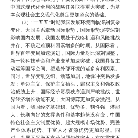
中国式现代化全局的战略任务取得重大突破，为基
本实现社会主义现代化奠定更加坚实的基础。
（3）“十五五”时期我国发展环境面临深刻复杂
变化。大国关系牵动国际形势，国际形势演变深刻
影响国内发展，我国发展处于战略机遇和风险挑战
并存、不确定难预料因素增多的时期。从国际看，
世界百年变局加速演进，国际力量对比深刻调整，
新一轮科技革命和产业变革加速突破，我国具备主
动运筹国际空间、塑造外部环境的诸多有利因素。
同时，世界变乱交织、动荡加剧，地缘冲突易发多
发；单边主义、保护主义抬头，霸权主义和强权政
治威胁上升，国际经济贸易秩序遇到严峻挑战，世
界经济增长动能不足；大国博弈更加复杂激烈。从
国内看，我国经济基础稳、优势多、韧性强、潜能
大，长期向好的支撑条件和基本趋势没有变，中国
特色社会主义制度优势、超大规模市场优势、完整
产业体系优势、丰富人才资源优势更加彰显。同
时，发展不平衡不充分问题仍然突出；有效需求不