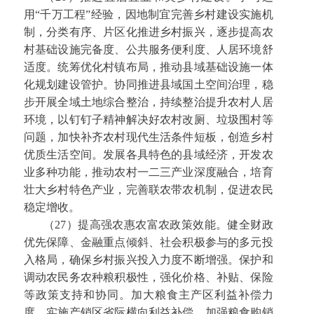
用“千万工程”经验，因地制宜完善乡村建设实施机
制，分类有序、片区化推进乡村振兴，逐步提高农
村基础设施完备度、公共服务便利度、人居环境舒
适度。统筹优化村镇布局，推动县域基础设施一体
化规划建设管护。协同推进县域国土空间治理，稳
步开展全域土地综合整治，持续整治提升农村人居
环境，以钉钉子精神解决好农村改厕、垃圾围村等
问题，加快补齐农村现代生活条件短板，创造乡村
优质生活空间。发展各具特色的县域经济，开发农
业多种功能，推动农村一二三产业深度融合，培育
壮大乡村特色产业，完善联农带农机制，促进农民
稳定增收。
（27）提高强农惠农富农政策效能。健全财政
优先保障、金融重点倾斜、社会积极参与的多元投
入格局，确保乡村振兴投入力度不断增强。保护和
调动农民务农种粮积极性，强化价格、补贴、保险
等政策支持和协同。加大粮食主产区利益补偿力
度，实施产销区省际横向利益补偿。加强粮食购销