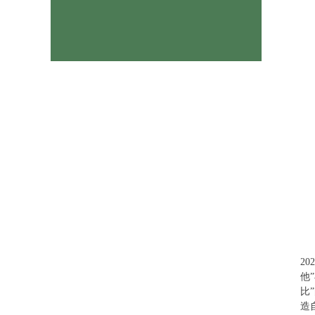
2
他
比
造