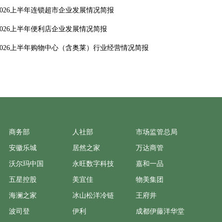
2026上半年连锁超市企业发展情况简报
2026上半年便利店企业发展情况简报
2026上半年购物中心（含奥莱）行业经营情况简报
商务部
人社部
市场监管总局
安徽乐城
居然之家
万达商管
沃尔玛中国
永旺数字科技
嘉和一品
五星控股
美宜佳
物美集团
海澜之家
冰山松洋冷链
王府井
波司登
伊利
成都伊藤洋华堂