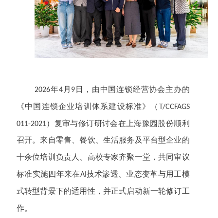
年
月
日，由中国连锁经营协会主办的
2026
4
9
《中国连锁企业培训体系建设标准》（
T/CCFAGS
）
复审与修订研讨会在
上海豫园股份
顺利
011-2021
召开。来自零售、餐饮、生活服务及平台型企业的
十余位培训负责人、
高校
专家齐聚一堂，共同审议
标准实施四年来在
技术渗透、业态变革与用工模
AI
式转型背景下的适用性，并正式启动新一轮修订工
作。