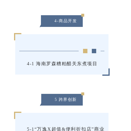
4-商品开发
4-1 海南罗森糟粕醋关东煮项目
5 跨界创新
5-1“万逸X超值&便利折扣店”商业