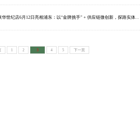
华世纪店6月12日亮相浦东：以“金牌挑手” + 供应链微创新，探路实体...
页
1
2
3
4
5
下一页