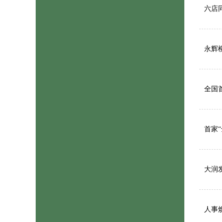
六店
永辉
全国
首家
大润
人事焕