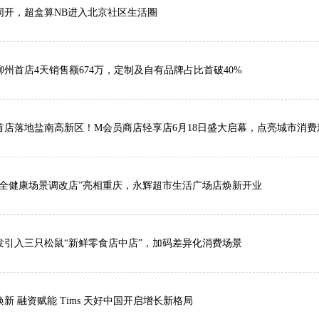
同开，超盒算NB进入北京社区生活圈
柳州首店4天销售额674万，定制及自有品牌占比首破40%
首店落地盐南高新区！M会员商店轻享店6月18日盛大启幕，点亮城市消费新地
“全健康场景调改店”亮相重庆，永辉超市生活广场店焕新开业
发引入三只松鼠“新鲜零食店中店”，加码差异化消费场景
新 融资赋能 Tims 天好中国开启增长新格局