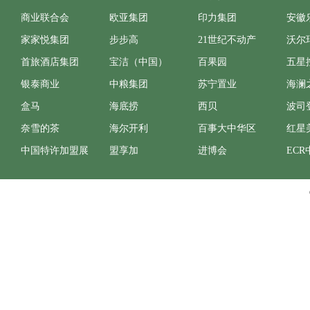
商业联合会
欧亚集团
印力集团
安徽
家家悦集团
步步高
21世纪不动产
沃尔
首旅酒店集团
宝洁（中国）
百果园
五星
银泰商业
中粮集团
苏宁置业
海澜
盒马
海底捞
西贝
波司
奈雪的茶
海尔开利
百事大中华区
红星
中国特许加盟展
盟享加
进博会
ECR