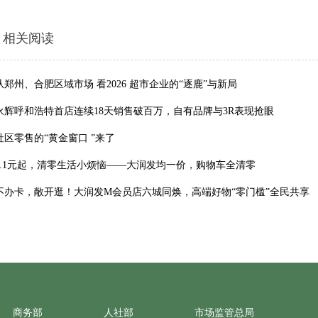
相关阅读
从郑州、合肥区域市场 看2026 超市企业的“逐鹿”与新局
永辉呼和浩特首店连续18天销售破百万，自有品牌与3R表现抢眼
社区零售的“黄金窗口 ”来了
1.1元起，清零生活小烦恼——大润发均一价，购物车全清零
不办卡，敞开逛！大润发M会员店六城同焕，高端好物“零门槛”全民共享
商务部
人社部
市场监管总局