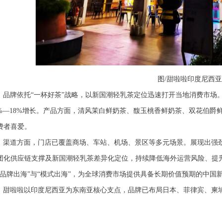
图/甜啦啦印度尼西
品牌依托
“一杯好茶”战略，以
新国潮
轻乳茶定位迅速打开当地消费市场
%—18%
增长。产品方面，清风茉白鲜奶茶、馥玉桃香鲜奶茶、双花伯爵
费者喜爱。
渠道方面，门店已覆盖商场、车站、机场、景区等多元场景。展现出强
团化供应链支撑及新国潮
轻乳茶差异化定位，持续降低海外运营风险、提
“品牌出海”与“模式出海”，为全球消费市场提供具备长期价值预期的中国
甜啦啦以印度尼西亚为东南亚核心支点，品牌已布局日本、菲律宾、柬
。