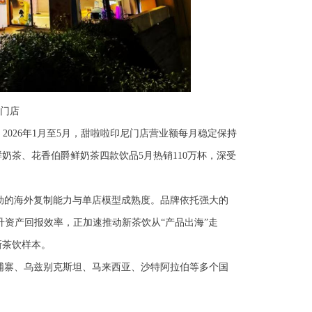
亚门店
。
2026年1月至5月，甜啦啦印尼门店营业额每月稳定保持
鲜奶茶、花香伯爵鲜奶茶四款饮品
5月热销110万杯，深受
劲的海外复制能力与单店模型成熟度。品牌依托强大的
升资产回报效率，正加速推动新茶饮从
“产品出海”走
新茶饮样本。
埔寨、乌兹别克斯坦、马来西亚、沙特阿拉伯等多个国