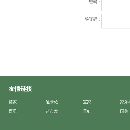
密码：
验证码：
友情链接
链家
迪卡侬
宜家
家乐
西贝
超市发
天虹
国美