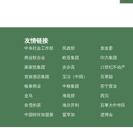
1
友情链接
中央社会工作部
民政部
发改委
商业联合会
欧亚集团
印力集团
家家悦集团
步步高
21世纪不动产
首旅酒店集团
宝洁（中国）
百果园
银泰商业
中粮集团
苏宁置业
盒马
海底捞
西贝
奈雪的茶
海尔开利
百事大中华区
中国特许加盟展
盟享加
进博会