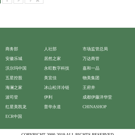
2
3
下一页
商务部
人社部
市场监管总局
安徽乐城
居然之家
万达商管
沃尔玛中国
永旺数字科技
嘉和一品
五星控股
美宜佳
物美集团
海澜之家
冰山松洋冷链
王府井
波司登
伊利
成都伊藤洋华堂
红星美凯龙
普华永道
CHINASHOP
ECR中国
COPYRIGHT 2000-2019 ALL RIGHTS RESERVED