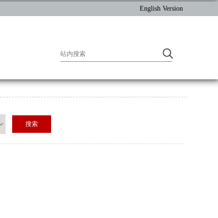
English Version
搜索