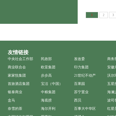
1
2
3
友情链接
中央社会工作部
民政部
发改委
商务
商业联合会
欧亚集团
印力集团
安徽
家家悦集团
步步高
21世纪不动产
沃尔
首旅酒店集团
宝洁（中国）
百果园
五星
银泰商业
中粮集团
苏宁置业
海澜
盒马
海底捞
西贝
波司
奈雪的茶
海尔开利
百事大中华区
红星